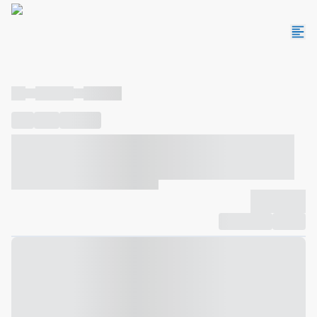
----
----- -----
----- -----
----
-----
---- ------
----- ----- -- ------ ---- ---- -- ----- ----- -----
--- ------
----- ----- -- ------ ----- ----- -- ------
-------------
Compartilhar
Favorito